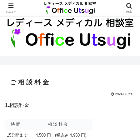
経験豊富な女性産婦人科医が、様々なご相談に応じます
メニュー
検索
ご 相 談 料 金
2024.06.23
1.相談料金
時 間
相 談 料 金
15分間まで
4,500 円 (税込み 4,950 円)