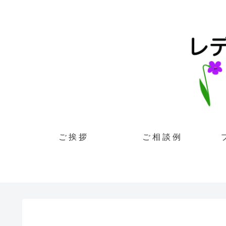
ご 挨 拶
ご 相 談 例