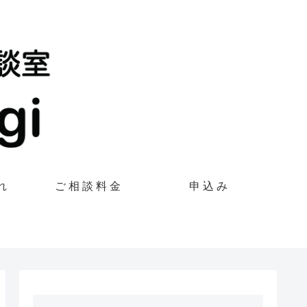
れ
ご 相 談 料 金
申 込 み