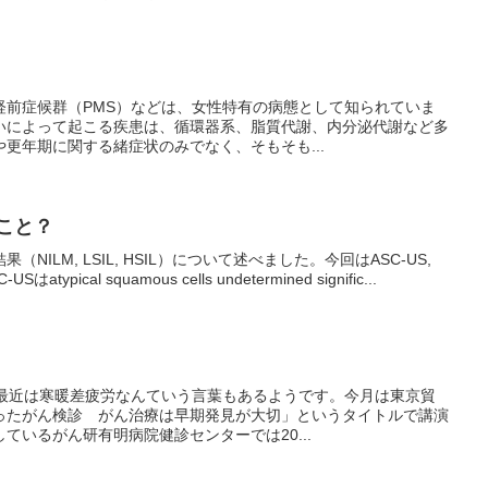
経前症候群（PMS）などは、女性特有の病態として知られていま
いによって起こる疾患は、循環器系、脂質代謝、内分泌代謝など多
更年期に関する緒症状のみでなく、そもそも...
のこと？
ILM, LSIL, HSIL）について述べました。今回はASC-US,
pical squamous cells undetermined signific...
。最近は寒暖差疲労なんていう言葉もあるようです。今月は東京貿
ったがん検診 がん治療は早期発見が大切」というタイトルで講演
ているがん研有明病院健診センターでは20...