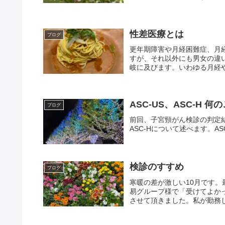
性差医療とは
ブログ
更年期障害や月経困難症、月
すが、それ以外にも男女の違
岐に及びます。いわゆる月経や
ASC-US、ASC-H 何
ブログ
前回、子宮頸がん検診の判定結果（N
ASC-Hについて述べます。ASC-USはaty
検診のすすめ
ブログ
寒暖の差が激しい10月です
易グループ様で「受けてよか
させて頂きました。私が勤務し