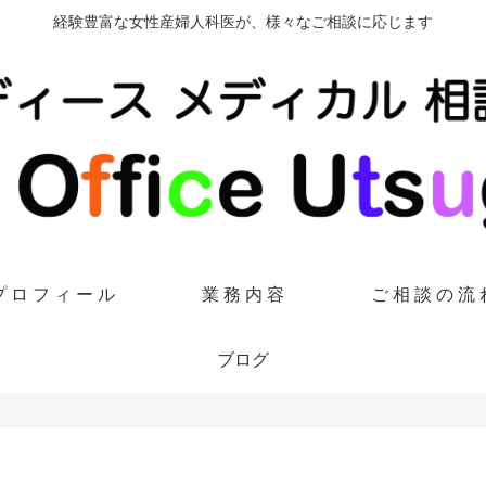
経験豊富な女性産婦人科医が、様々なご相談に応じます
プ ロ フ ィ ー ル
業 務 内 容
ご 相 談 の 流 
ブログ