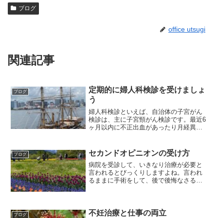
ブログ
office utsugi
関連記事
定期的に婦人科検診を受けましょ
ブログ
う
婦人科検診といえば、自治体の子宮がん
検診は、主に子宮頸がん検診です。最近6
ヶ月以内に不正出血があったり月経異常
や褐色帯下があった方は、本人の同意が
あれば子宮体がん検診も受けることがで
きます。子宮頸がんや子宮体がんは、検
セカンドオピニオンの受け方
ブログ
診を受けていれば、がんを初期に発見す
病院を受診して、いきなり治療が必要と
ることが可能です。卵巣がんに関して
言われるとびっくりしますよね。言われ
は、検診で初期で発見することは、なか
るままに手術をして、後で後悔なさる方
なか難しいです。というのは、卵巣がん
がいらっしゃいます。よく、「あの時は
は子宮頸がん、体がんと比較し、進行が
考える暇もなかった」とおっしゃいま
速く、ましてや腹腔内のがんなので、細
す。一刻を争う緊急手術であれば仕方あ
胞を採って検査することができません。
りませんが、特に大きな手術...
不妊治療と仕事の両立
腹部が膨らんできたとか、腹痛が続くよ
ブログ