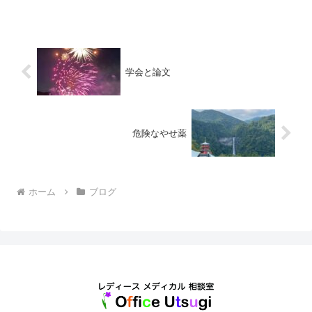
きます。コルポスコピーで観察しながら
子宮頸部の異常所見がある箇所1-3ヶ所を
を1-2ミリ角ほど切...
学会と論文
危険なやせ薬
ホーム
ブログ