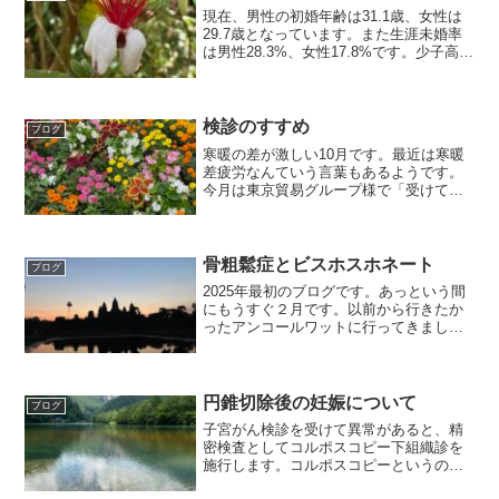
うな場合は、検診を待たずにクリニック
現在、男性の初婚年齢は31.1歳、女性は
や病院で超音波検査を受けて下さい。
29.7歳となっています。また生涯未婚率
は男性28.3%、女性17.8%です。少子高齢
化が進み労働人口が減る中、子供を授か
りたいカップルには是非妊娠出産して欲
しいものです。今や赤ちゃんの8.6人に一
人...
検診のすすめ
ブログ
寒暖の差が激しい10月です。最近は寒暖
差疲労なんていう言葉もあるようです。
今月は東京貿易グループ様で「受けてよ
かったがん検診 がん治療は早期発見が
大切」というタイトルで講演させて頂き
ました。私が勤務しているがん研有明病
院健診センターでは20...
骨粗鬆症とビスホスホネート
ブログ
2025年最初のブログです。あっという間
にもうすぐ２月です。以前から行きたか
ったアンコールワットに行ってきました
（写真）。アンコールワットも良かった
けれど、その周囲の遺跡群もとても素敵
でした。石や煉瓦の建築はこうやって残
るけれど、日本の建築...
円錐切除後の妊娠について
ブログ
子宮がん検診を受けて異常があると、精
密検査としてコルポスコピー下組織診を
施行します。コルポスコピーというのは
拡大鏡で、肉眼で見るより細部が観察で